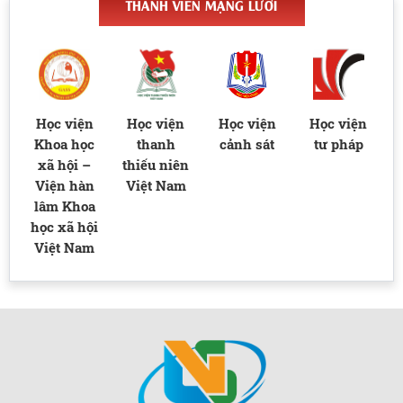
THÀNH VIÊN MẠNG LƯỚI
n
Học viện
Học viện
Học viện
Học viện
T
ng
Khoa học
thanh
cảnh sát
tư pháp
xã hội –
thiếu niên
Viện hàn
Việt Nam
lâm Khoa
học xã hội
Việt Nam