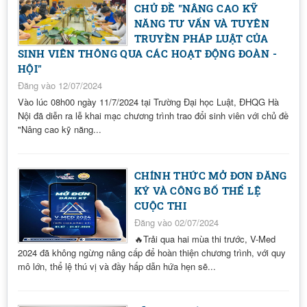
CHỦ ĐỀ "NÂNG CAO KỸ
NĂNG TƯ VẤN VÀ TUYÊN
TRUYỀN PHÁP LUẬT CỦA
SINH VIÊN THÔNG QUA CÁC HOẠT ĐỘNG ĐOÀN -
HỘI"
Đăng vào 12/07/2024
Vào lúc 08h00 ngày 11/7/2024 tại Trường Đại học Luật, ĐHQG Hà
Nội đã diễn ra lễ khai mạc chương trình trao đổi sinh viên với chủ đề
"Nâng cao kỹ năng...
CHÍNH THỨC MỞ ĐƠN ĐĂNG
KÝ VÀ CÔNG BỐ THỂ LỆ
CUỘC THI
Đăng vào 02/07/2024
🔥Trải qua hai mùa thi trước, V-Med
2024 đã không ngừng nâng cấp để hoàn thiện chương trình, với quy
mô lớn, thể lệ thú vị và đầy hấp dẫn hứa hẹn sẽ...