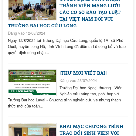
THÀNH VIÊN MẠNG LƯỚI
CÁC CƠ SỞ ĐÀO TẠO LUẬT
TẠI VIỆT NAM ĐỐI VỚI
TRƯỜNG ĐẠI HỌC CỬU LONG
Đăng vào 12/08/2024
Ngày 12/8/2024 tại Trường Đại học Cửu Long, quốc lộ 1A, xã Phú
Quới, huyện Long Hồ, tỉnh Vĩnh Long đã diễn ra Lễ công bố và trao
quyết định công nhận...
[THƯ MỜI VIẾT BÀI]
Đăng vào 23/07/2024
Trường Đại học Ngoại thương - Viện
Nghiên cứu sáng tạo, phối hợp với
Trường Đại học Laval - Chương trình nghiên cứu về những thách
thức mới của toàn...
KHAI MẠC CHƯƠNG TRÌNH
TRAO ĐỔI SINH VIÊN VỚI