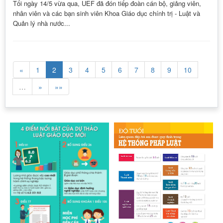
Tối ngày 14/5 vừa qua, UEF đã đón tiếp đoàn cán bộ, giảng viên,
nhân viên và các bạn sinh viên Khoa Giáo dục chính trị - Luật và
Quản lý nhà nước...
«
1
2
3
4
5
6
7
8
9
10
…
»
»»