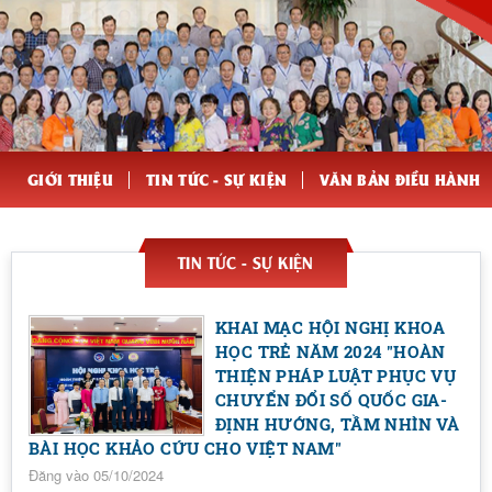
GIỚI THIỆU
TIN TỨC - SỰ KIỆN
VĂN BẢN ĐIỀU HÀNH
TIN TỨC - SỰ KIỆN
KHAI MẠC HỘI NGHỊ KHOA
HỌC TRẺ NĂM 2024 "HOÀN
THIỆN PHÁP LUẬT PHỤC VỤ
CHUYỂN ĐỔI SỐ QUỐC GIA-
ĐỊNH HƯỚNG, TẦM NHÌN VÀ
BÀI HỌC KHẢO CỨU CHO VIỆT NAM"
Đăng vào 05/10/2024