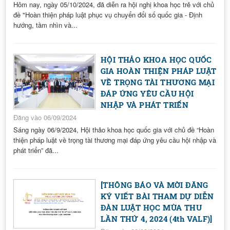
Hôm nay, ngày 05/10/2024, đã diễn ra hội nghị khoa học trẻ với chủ
đề "Hoàn thiện pháp luật phục vụ chuyển đổi số quốc gia - Định
hướng, tầm nhìn và...
HỘI THẢO KHOA HỌC QUỐC
GIA HOÀN THIỆN PHÁP LUẬT
VỀ TRỌNG TÀI THƯƠNG MẠI
ĐÁP ỨNG YÊU CẦU HỘI
NHẬP VÀ PHÁT TRIỂN
Đăng vào 06/09/2024
Sáng ngày 06/9/2024, Hội thảo khoa học quốc gia với chủ đề “Hoàn
thiện pháp luật về trọng tài thương mại đáp ứng yêu cầu hội nhập và
phát triển” đã...
[THÔNG BÁO VÀ MỜI ĐĂNG
KÝ VIẾT BÀI THAM DỰ DIỄN
ĐÀN LUẬT HỌC MÙA THU
LẦN THỨ 4, 2024 (4th VALF)]