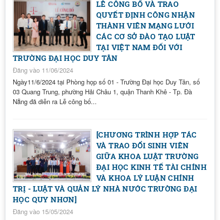
LỄ CÔNG BỐ VÀ TRAO
QUYẾT ĐỊNH CÔNG NHẬN
THÀNH VIÊN MẠNG LƯỚI
CÁC CƠ SỞ ĐÀO TẠO LUẬT
TẠI VIỆT NAM ĐỐI VỚI
TRƯỜNG ĐẠI HỌC DUY TÂN
Đăng vào 11/06/2024
Ngày11/6/2024 tại Phòng họp số 01 - Trường Đại học Duy Tân, số
03 Quang Trung, phường Hải Châu 1, quận Thanh Khê - Tp. Đà
Nẵng đã diễn ra Lễ công bố...
[CHƯƠNG TRÌNH HỢP TÁC
VÀ TRAO ĐỔI SINH VIÊN
GIỮA KHOA LUẬT TRƯỜNG
ĐẠI HỌC KINH TẾ TÀI CHÍNH
VÀ KHOA LÝ LUẬN CHÍNH
TRỊ - LUẬT VÀ QUẢN LÝ NHÀ NƯỚC TRƯỜNG ĐẠI
HỌC QUY NHƠN]
Đăng vào 15/05/2024