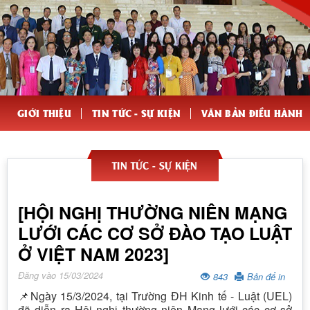
GIỚI THIỆU
TIN TỨC - SỰ KIỆN
VĂN BẢN ĐIỀU HÀNH
TIN TỨC - SỰ KIỆN
[HỘI NGHỊ THƯỜNG NIÊN MẠNG
LƯỚI CÁC CƠ SỞ ĐÀO TẠO LUẬT
Ở VIỆT NAM 2023]
Đăng vào 15/03/2024
843
Bản để in
📌Ngày 15/3/2024, tại Trường ĐH Kinh tế - Luật (UEL)
đã diễn ra Hội nghị thường niên Mạng lưới các cơ sở