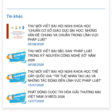
Tin khác
THƯ MỜI VIẾT BÀI HỘI NGHỊ KHOA HỌC
"CHUẨN CƠ SỞ GIÁO DỤC ĐẠI HỌC: NHỮNG
VẤN ĐỀ CHUNG VÀ CHUẨN TRONG LĨNH VỰC
PHÁP LUẬT"
06/08/2026
THƯ MỜI VIẾT BÀI ĐẶC SAN "PHÁP LUẬT
TRONG KỶ NGUYÊN CÔNG NGHỆ SỐ" NĂM
2026
06/08/2026
THƯ MỜI VIẾT BÀI HỘI NGHỊ KHOA HỌC TRẺ
CẤP QUỐC GIA "TRÍ TUỆ NHÂN TẠO (AI) VÀ
NHỮNG TÁC ĐỘNG ĐẾN LĨNH VỰC PHÁP LUẬT"
15/07/2026
PHÁT ĐỘNG CUỘC THI HÒA GIẢI THƯƠNG MẠI
VIỆT NAM (V-MED) 2026
14/07/2026