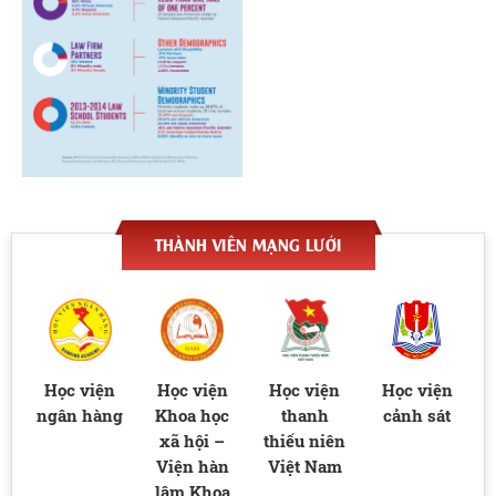
THÀNH VIÊN MẠNG LƯỚI
ại
Học viện
Học viện
Học viện
Học viện
h
ngân hàng
Khoa học
thanh
cảnh sát
xã hội –
thiếu niên
Viện hàn
Việt Nam
lâm Khoa