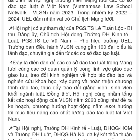
đào tạo luật ở Việt Nam (Vietnamese Law School
Network - VLSN) năm 2023. Trong nhiệm kỳ 2022 –
2024, UEL đảm nhận vai trò Chủ tịch Mạng lưới.
📌Hội nghị có sự tham dự của PGS.TS Lê Tuấn Lộc - Bí
thư Đảng ủy, Chủ tịch Hội đồng Trường ĐH Kinh tế -
Luật, PGS.TS Lê Vũ Nam – Phó hiệu trưởng UEL,
Trưởng ban điều hành VLSN cùng gần 100 đại biểu là
lãnh đạo, chuyên gia đến từ các cơ sở đào tạo luật.
📌Đây là diễn đàn để các cơ sở đào tạo luật trong Mạng
lưới cùng các cơ quan quản lý trong lĩnh vực giáo dục
giao lưu, trao đổi kinh nghiệm về hợp tác đào tạo và
nghiên cứu khoa học, xây dựng và hoàn thiện chương
trình đào tạo, thúc đẩy trao đổi giảng viên, sinh viên
khối ngành luật. Đồng thời, Hội nghị cũng nhằm tổng
kết các hoạt động của VLSN năm 2023 cũng như đề ra
kế hoạch, phương hướng hoạt động năm 2024 hướng
tới mục tiêu nâng cao chất lượng đào tạo luật tại Việt
Nam.
📌Tại Hội nghị, Trường ĐH Kinh tế - Luật, ĐHQG-HCM
và Trường ĐH Luật, ĐHQG Hà Nội đã ký kết thỏa thuận