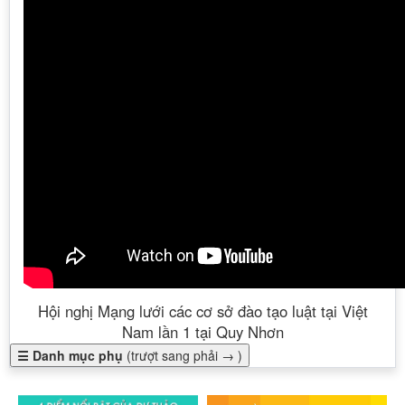
Hội nghị Mạng lưới các cơ sở đào tạo luật tại Việt
Nam lần 1 tại Quy Nhơn
☰ Danh mục phụ
(trượt sang phải → )