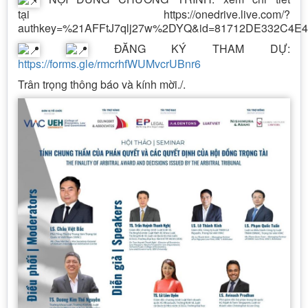
tại https://onedrive.live.com/?
authkey=%21AFFtJ7qlj27w%2DYQ&id=81712DE332C4E4
ĐĂNG KÝ THAM DỰ:
https://forms.gle/rmcrhfWUMvcrUBnr6
Trân trọng thông báo và kính mời./.