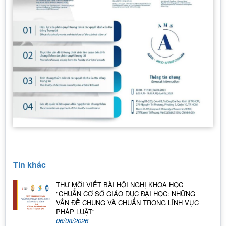
Tin khác
THƯ MỜI VIẾT BÀI HỘI NGHỊ KHOA HỌC
"CHUẨN CƠ SỞ GIÁO DỤC ĐẠI HỌC: NHỮNG
VẤN ĐỀ CHUNG VÀ CHUẨN TRONG LĨNH VỰC
PHÁP LUẬT"
06/08/2026