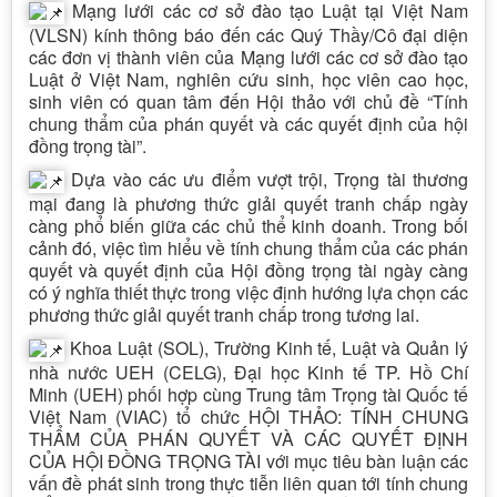
Mạng lưới các cơ sở đào tạo Luật tại Việt Nam
(VLSN) kính thông báo đến các Quý Thầy/Cô đại diện
các đơn vị thành viên của Mạng lưới các cơ sở đào tạo
Luật ở Việt Nam, nghiên cứu sinh, học viên cao học,
sinh viên có quan tâm đến Hội thảo với chủ đề “Tính
chung thẩm của phán quyết và các quyết định của hội
đồng trọng tài”.
Dựa vào các ưu điểm vượt trội, Trọng tài thương
mại đang là phương thức giải quyết tranh chấp ngày
càng phổ biến giữa các chủ thể kinh doanh. Trong bối
cảnh đó, việc tìm hiểu về tính chung thẩm của các phán
quyết và quyết định của Hội đồng trọng tài ngày càng
có ý nghĩa thiết thực trong việc định hướng lựa chọn các
phương thức giải quyết tranh chấp trong tương lai.
Khoa Luật (SOL), Trường Kinh tế, Luật và Quản lý
nhà nước UEH (CELG), Đại học Kinh tế TP. Hồ Chí
Minh (UEH) phối hợp cùng Trung tâm Trọng tài Quốc tế
Việt Nam (VIAC) tổ chức HỘI THẢO: TÍNH CHUNG
THẨM CỦA PHÁN QUYẾT VÀ CÁC QUYẾT ĐỊNH
CỦA HỘI ĐỒNG TRỌNG TÀI với mục tiêu bàn luận các
vấn đề phát sinh trong thực tiễn liên quan tới tính chung