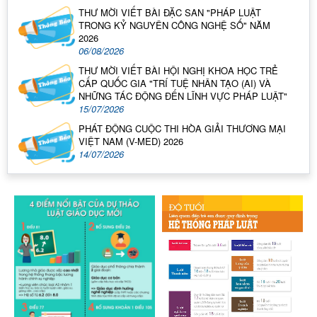
THƯ MỜI VIẾT BÀI ĐẶC SAN "PHÁP LUẬT
TRONG KỶ NGUYÊN CÔNG NGHỆ SỐ" NĂM
2026
06/08/2026
THƯ MỜI VIẾT BÀI HỘI NGHỊ KHOA HỌC TRẺ
CẤP QUỐC GIA "TRÍ TUỆ NHÂN TẠO (AI) VÀ
NHỮNG TÁC ĐỘNG ĐẾN LĨNH VỰC PHÁP LUẬT"
15/07/2026
PHÁT ĐỘNG CUỘC THI HÒA GIẢI THƯƠNG MẠI
VIỆT NAM (V-MED) 2026
14/07/2026