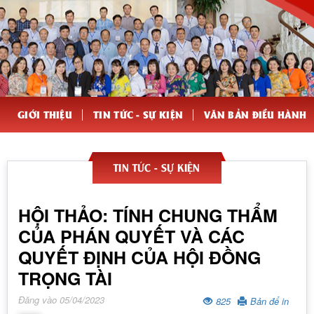
GIỚI THIỆU
TIN TỨC - SỰ KIỆN
VĂN BẢN ĐIỀU HÀNH
TIN TỨC - SỰ KIỆN
HỘI THẢO: TÍNH CHUNG THẨM
CỦA PHÁN QUYẾT VÀ CÁC
QUYẾT ĐỊNH CỦA HỘI ĐỒNG
TRỌNG TÀI
Đăng vào 05/04/2023
825
Bản để in