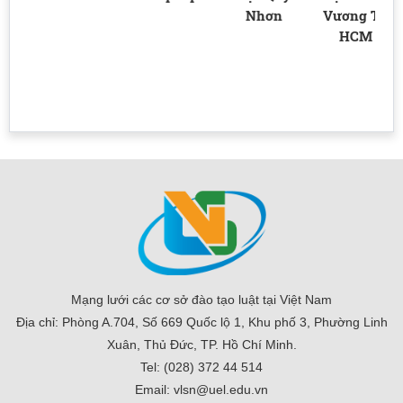
ên
Nhơn
Vương TP
m
HCM
Mạng lưới các cơ sở đào tạo luật tại Việt Nam
Địa chỉ: Phòng A.704, Số 669 Quốc lộ 1, Khu phố 3, Phường Linh
Xuân, Thủ Đức, TP. Hồ Chí Minh.
Tel: (028) 372 44 514
Email: vlsn@uel.edu.vn