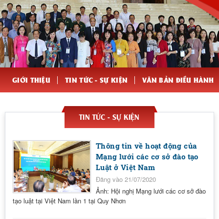
GIỚI THIỆU
TIN TỨC - SỰ KIỆN
VĂN BẢN ĐIỀU HÀNH
TIN TỨC - SỰ KIỆN
Thông tin về hoạt động của
Mạng lưới các cơ sở đào tạo
Luật ở Việt Nam
Đăng vào 21/07/2020
Ảnh: Hội nghị Mạng lưới các cơ sở đào
tạo luật tại Việt Nam lần 1 tại Quy Nhơn