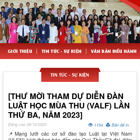
GIỚI THIỆU
TIN TỨC - SỰ KIỆN
VĂN BẢN ĐIỀU HÀNH
TIN TỨC - SỰ KIỆN
[THƯ MỜI THAM DỰ DIỄN ĐÀN
LUẬT HỌC MÙA THU (VALF) LẦN
THỨ BA, NĂM 2023]
Đăng vào 26/10/2023
1154
Bản để in
📌Mạng lưới các cơ sở đào tạo Luật tại Việt Nam
(VLSN) kính thông báo đến các Quý Thầy/Cô đại diện