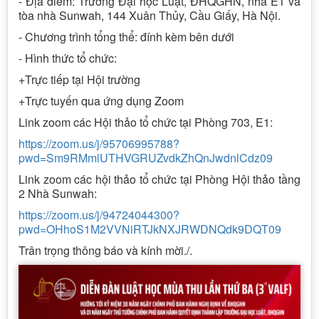
- Địa điểm: Trường Đại học Luật, ĐHQGHN, nhà E1 và
tòa nhà Sunwah, 144 Xuân Thủy, Cầu Giấy, Hà Nội.
- Chương trình tổng thể: đính kèm bên dưới
- Hình thức tổ chức:
+Trực tiếp tại Hội trường
+Trực tuyến qua ứng dụng Zoom
Link zoom các Hội thảo tổ chức tại Phòng 703, E1:
https://zoom.us/j/95706995788?
pwd=Sm9RMmlUTHVGRUZvdkZhQnJwdnlCdz09
Link zoom các hội thảo tổ chức tại Phòng Hội thảo tầng
2 Nhà Sunwah:
https://zoom.us/j/94724044300?
pwd=OHhoS1M2VVNiRTJkNXJRWDNQdk9DQT09
Trân trọng thông báo và kính mời./.