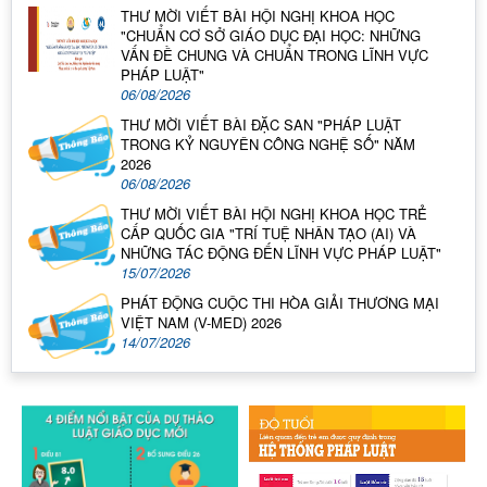
THƯ MỜI VIẾT BÀI HỘI NGHỊ KHOA HỌC
"CHUẨN CƠ SỞ GIÁO DỤC ĐẠI HỌC: NHỮNG
VẤN ĐỀ CHUNG VÀ CHUẨN TRONG LĨNH VỰC
PHÁP LUẬT"
06/08/2026
THƯ MỜI VIẾT BÀI ĐẶC SAN "PHÁP LUẬT
TRONG KỶ NGUYÊN CÔNG NGHỆ SỐ" NĂM
2026
06/08/2026
THƯ MỜI VIẾT BÀI HỘI NGHỊ KHOA HỌC TRẺ
CẤP QUỐC GIA "TRÍ TUỆ NHÂN TẠO (AI) VÀ
NHỮNG TÁC ĐỘNG ĐẾN LĨNH VỰC PHÁP LUẬT"
15/07/2026
PHÁT ĐỘNG CUỘC THI HÒA GIẢI THƯƠNG MẠI
VIỆT NAM (V-MED) 2026
14/07/2026