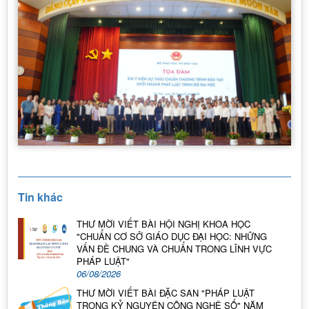
Tin khác
THƯ MỜI VIẾT BÀI HỘI NGHỊ KHOA HỌC
"CHUẨN CƠ SỞ GIÁO DỤC ĐẠI HỌC: NHỮNG
VẤN ĐỀ CHUNG VÀ CHUẨN TRONG LĨNH VỰC
PHÁP LUẬT"
06/08/2026
THƯ MỜI VIẾT BÀI ĐẶC SAN "PHÁP LUẬT
TRONG KỶ NGUYÊN CÔNG NGHỆ SỐ" NĂM