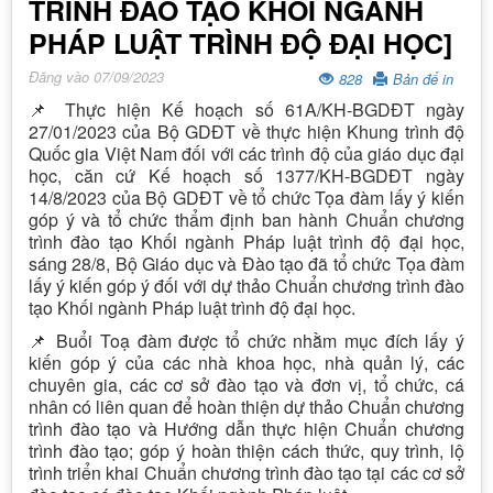
TRÌNH ĐÀO TẠO KHỐI NGÀNH
PHÁP LUẬT TRÌNH ĐỘ ĐẠI HỌC]
Đăng vào 07/09/2023
828
Bản để in
📌 Thực hiện Kế hoạch số 61A/KH-BGDĐT ngày
27/01/2023 của Bộ GDĐT về thực hiện Khung trình độ
Quốc gia Việt Nam đối với các trình độ của giáo dục đại
học, căn cứ Kế hoạch số 1377/KH-BGDĐT ngày
14/8/2023 của Bộ GDĐT về tổ chức Tọa đàm lấy ý kiến
góp ý và tổ chức thẩm định ban hành Chuẩn chương
trình đào tạo Khối ngành Pháp luật trình độ đại học,
sáng 28/8, Bộ Giáo dục và Đào tạo đã tổ chức Tọa đàm
lấy ý kiến góp ý đối với dự thảo Chuẩn chương trình đào
tạo Khối ngành Pháp luật trình độ đại học.
📌 Buổi Toạ đàm được tổ chức nhằm mục đích lấy ý
kiến góp ý của các nhà khoa học, nhà quản lý, các
chuyên gia, các cơ sở đào tạo và đơn vị, tổ chức, cá
nhân có liên quan để hoàn thiện dự thảo Chuẩn chương
trình đào tạo và Hướng dẫn thực hiện Chuẩn chương
trình đào tạo; góp ý hoàn thiện cách thức, quy trình, lộ
trình triển khai Chuẩn chương trình đào tạo tại các cơ sở