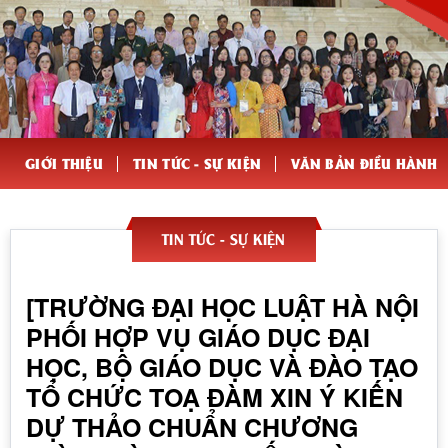
GIỚI THIỆU
TIN TỨC - SỰ KIỆN
VĂN BẢN ĐIỀU HÀNH
TIN TỨC - SỰ KIỆN
[TRƯỜNG ĐẠI HỌC LUẬT HÀ NỘI
PHỐI HỢP VỤ GIÁO DỤC ĐẠI
HỌC, BỘ GIÁO DỤC VÀ ĐÀO TẠO
TỔ CHỨC TOẠ ĐÀM XIN Ý KIẾN
DỰ THẢO CHUẨN CHƯƠNG