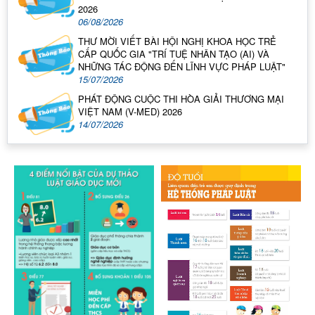
2026
06/08/2026
THƯ MỜI VIẾT BÀI HỘI NGHỊ KHOA HỌC TRẺ
CẤP QUỐC GIA "TRÍ TUỆ NHÂN TẠO (AI) VÀ
NHỮNG TÁC ĐỘNG ĐẾN LĨNH VỰC PHÁP LUẬT"
15/07/2026
PHÁT ĐỘNG CUỘC THI HÒA GIẢI THƯƠNG MẠI
VIỆT NAM (V-MED) 2026
14/07/2026