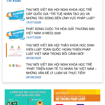
Tin khác
THƯ MỜI VIẾT BÀI HỘI NGHỊ KHOA HỌC TRẺ
CẤP QUỐC GIA "TRÍ TUỆ NHÂN TẠO (AI) VÀ
NHỮNG TÁC ĐỘNG ĐẾN LĨNH VỰC PHÁP LUẬT"
15/07/2026
PHÁT ĐỘNG CUỘC THI HÒA GIẢI THƯƠNG MẠI
VIỆT NAM (V-MED) 2026
14/07/2026
THƯ MỜI VIẾT BÀI HỘI THẢO KHOA HỌC SINH
VIÊN LUẬT TOÀN QUỐC “HOÀN THIỆN PHÁP
LUẬT VIỆT NAM TRONG BỐI CẢNH MỚI”
06/08/2025
THƯ MỜI VIẾT BÀI HỘI NGHỊ KHOA HỌC TRẺ
“PHÁT TRIỂN KINH TẾ TƯ NHÂN TẠI VIỆT NAM –
NHỮNG VẤN ĐỀ LÝ LUẬN VÀ THỰC TIỄN”
06/08/2025