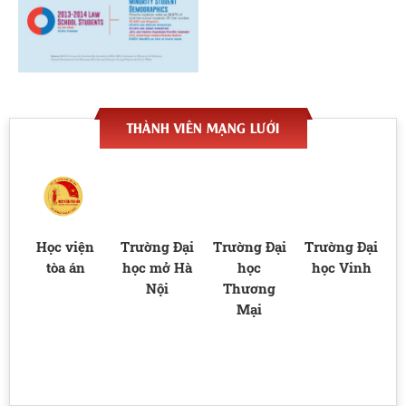
THÀNH VIÊN MẠNG LƯỚI
t
Học viện
Trường Đại
Trường Đại
Trường Đại
Hà
tòa án
học mở Hà
học
học Vinh
n
Nội
Thương
Mại