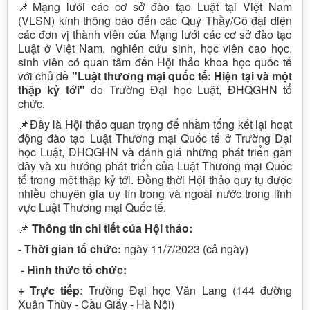
📌Mạng lưới các cơ sở đào tạo Luật tại Việt Nam
(VLSN) kính thông báo đến các Quý Thầy/Cô đại diện
các đơn vị thành viên của Mạng lưới các cơ sở đào tạo
Luật ở Việt Nam, nghiên cứu sinh, học viên cao học,
sinh viên có quan tâm đến Hội thảo khoa học quốc tế
với chủ đề
"Luật thương mại quốc tế: Hiện tại và một
thập kỷ tới"
do Trường Đại học Luật, ĐHQGHN tổ
chức.
📌Đây là Hội thảo quan trọng để nhằm tổng kết lại hoạt
động đào tạo Luật Thương mại Quốc tế ở Trường Đại
học Luật, ĐHQGHN và đánh giá những phát triển gần
đây và xu hướng phát triển của Luật Thương mại Quốc
tế trong một thập kỷ tới. Đồng thời Hội thảo quy tụ được
nhiều chuyên gia uy tín trong và ngoài nước trong lĩnh
vực Luật Thương mại Quốc tế.
📌
Thông tin chi tiết của Hội thảo:
- Thời gian tổ chức:
ngày 11/7/2023 (cả ngày)
- Hình thức tổ chức:
+ Trực tiếp
: Trường Đại học Văn Lang (144 đường
Xuân Thủy - Cầu Giấy - Hà Nội)