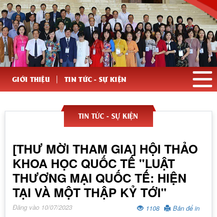
GIỚI THIỆU
TIN TỨC - SỰ KIỆN
TIN TỨC - SỰ KIỆN
[THƯ MỜI THAM GIA] HỘI THẢO
KHOA HỌC QUỐC TẾ "LUẬT
THƯƠNG MẠI QUỐC TẾ: HIỆN
TẠI VÀ MỘT THẬP KỶ TỚI"
Đăng vào 10/07/2023
1108
Bản để in