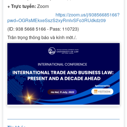
+ Trực tuyến:
Zoom
https://zoom.us/j/93856685166?
pwd=OGRsMEkxeSszS2xyRmlvSFo3RUdkdz09
(ID: 938 5668 5166 - Pass: 110723)
Trân trọng thông báo và kính mời./.