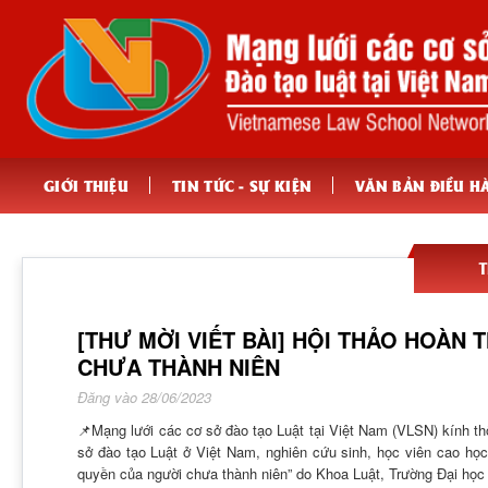
GIỚI THIỆU
TIN TỨC - SỰ KIỆN
VĂN BẢN ĐIỀU H
T
[THƯ MỜI VIẾT BÀI] HỘI THẢO HOÀN
CHƯA THÀNH NIÊN
Đăng vào 28/06/2023
📌Mạng lưới các cơ sở đào tạo Luật tại Việt Nam (VLSN) kính t
sở đào tạo Luật ở Việt Nam, nghiên cứu sinh, học viên cao học
quyền của người chưa thành niên” do Khoa Luật, Trường Đại học