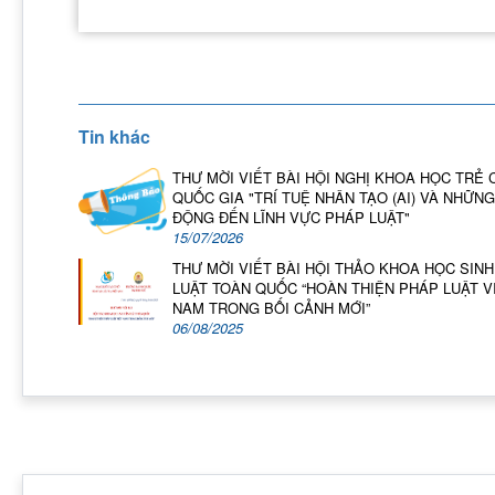
Tin khác
THƯ MỜI VIẾT BÀI HỘI NGHỊ KHOA HỌC TRẺ 
QUỐC GIA "TRÍ TUỆ NHÂN TẠO (AI) VÀ NHỮNG
ĐỘNG ĐẾN LĨNH VỰC PHÁP LUẬT"
15/07/2026
THƯ MỜI VIẾT BÀI HỘI THẢO KHOA HỌC SINH
LUẬT TOÀN QUỐC “HOÀN THIỆN PHÁP LUẬT V
NAM TRONG BỐI CẢNH MỚI”
06/08/2025