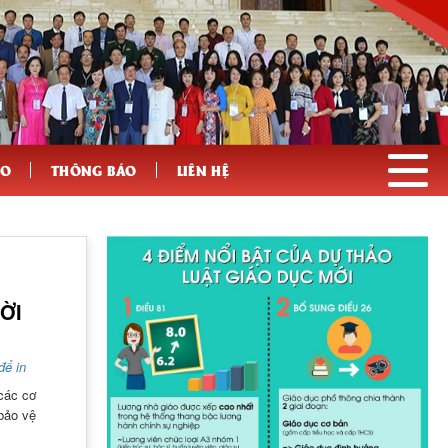
ẠO
THÔNG BÁO
LIÊN HỆ
ỜI
để in
các cơ
bảo vệ