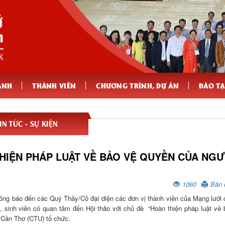
ÀNH
THÀNH VIÊN
CHƯƠNG TRÌNH, DỰ ÁN
ĐÀO T
IN TỨC - SỰ KIỆN
 THIỆN PHÁP LUẬT VỀ BẢO VỆ QUYỀN CỦA NGƯ
1060
Bản 
hông báo đến các Quý Thầy/Cô đại diện các đơn vị thành viên của Mạng lưới 
, sinh viên có quan tâm đến Hội thảo với chủ đề “Hoàn thiện pháp luật về 
 Cần Thơ (CTU) tổ chức.