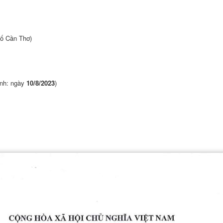
hố Cần Thơ)
ỉnh: ngày
10/8/2023
)