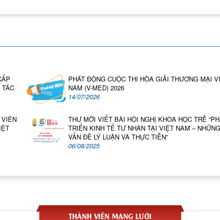
CẤP
PHÁT ĐỘNG CUỘC THI HÒA GIẢI THƯƠNG MẠI V
 TÁC
NAM (V-MED) 2026
14/07/2026
 VIÊN
THƯ MỜI VIẾT BÀI HỘI NGHỊ KHOA HỌC TRẺ “PH
IỆT
TRIỂN KINH TẾ TƯ NHÂN TẠI VIỆT NAM – NHỮN
VẤN ĐỀ LÝ LUẬN VÀ THỰC TIỄN”
06/08/2025
THÀNH VIÊN MẠNG LƯỚI