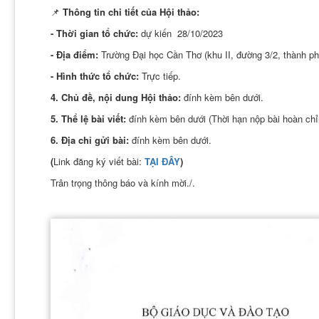
📌
Thông tin chi tiết của Hội thảo:
- Thời gian tổ chức:
dự kiến 28/10/2023
- Địa điểm:
Trường Đại học Cần Thơ (khu II, đường 3/2, thành p
- Hình thức tổ chức:
Trực tiếp.
4. Chủ đề, nội dung Hội thảo:
đính kèm bên dưới.
5. Thể lệ bài viết:
đính kèm bên dưới (Thời hạn nộp bài hoàn ch
6. Địa chỉ gửi bài:
đính kèm bên dưới.
(
Link đăng ký viết bài:
TẠI ĐÂY
)
Trân trọng thông báo và kính mời./.