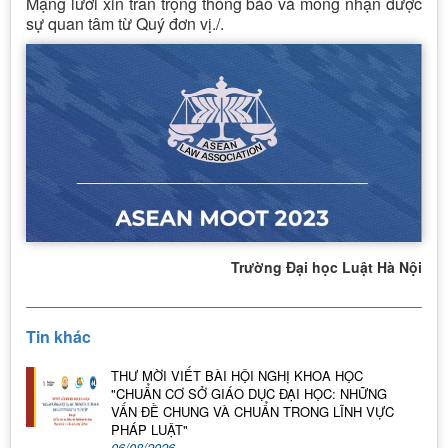
Mạng lưới xin trân trọng thông báo và mong nhận được
sự quan tâm từ Quý đơn vị./.
Trường Đại học Luật Hà Nội
Tin khác
THƯ MỜI VIẾT BÀI HỘI NGHỊ KHOA HỌC
"CHUẨN CƠ SỞ GIÁO DỤC ĐẠI HỌC: NHỮNG
VẤN ĐỀ CHUNG VÀ CHUẨN TRONG LĨNH VỰC
PHÁP LUẬT"
06/08/2026