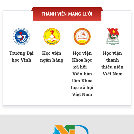
THÀNH VIÊN MẠNG LƯỚI
ại
Trường Đại
Học viện
Học viện
Học viện
học Vinh
ngân hàng
Khoa học
thanh
xã hội –
thiếu niên
Viện hàn
Việt Nam
lâm Khoa
học xã hội
Việt Nam