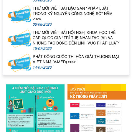
THƯ MỜI VIẾT BÀI ĐẶC SAN "PHÁP LUẬT
TRONG KỶ NGUYÊN CÔNG NGHỆ SỐ" NĂM
2026
06/08/2026
THƯ MỜI VIẾT BÀI HỘI NGHỊ KHOA HỌC TRẺ
CẤP QUỐC GIA "TRÍ TUỆ NHÂN TẠO (AI) VÀ
NHỮNG TÁC ĐỘNG ĐẾN LĨNH VỰC PHÁP LUẬT"
15/07/2026
PHÁT ĐỘNG CUỘC THI HÒA GIẢI THƯƠNG MẠI
VIỆT NAM (V-MED) 2026
14/07/2026