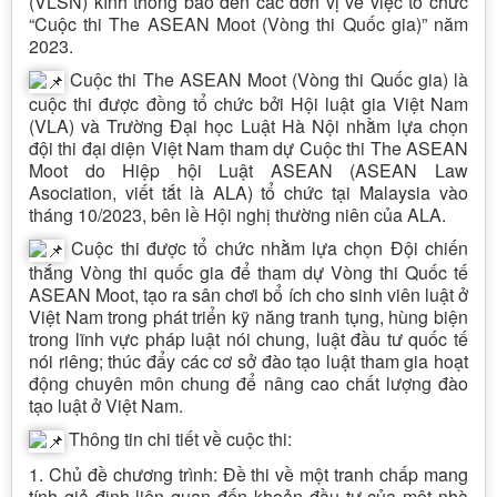
(VLSN) kính thông báo đến các đơn vị về việc tổ chức
“Cuộc thi The ASEAN Moot (Vòng thi Quốc gia)” năm
2023.
Cuộc thi The ASEAN Moot (Vòng thi Quốc gia) là
cuộc thi được đồng tổ chức bởi Hội luật gia Việt Nam
(VLA) và Trường Đại học Luật Hà Nội nhằm lựa chọn
đội thi đại diện Việt Nam tham dự Cuộc thi The ASEAN
Moot do Hiệp hội Luật ASEAN (ASEAN Law
Asociation, viết tắt là ALA) tổ chức tại Malaysia vào
tháng 10/2023, bên lề Hội nghị thường niên của ALA.
Cuộc thi được tổ chức nhằm lựa chọn Đội chiến
thắng Vòng thi quốc gia để tham dự Vòng thi Quốc tế
ASEAN Moot, tạo ra sân chơi bổ ích cho sinh viên luật ở
Việt Nam trong phát triển kỹ năng tranh tụng, hùng biện
trong lĩnh vực pháp luật nói chung, luật đầu tư quốc tế
nói riêng; thúc đẩy các cơ sở đào tạo luật tham gia hoạt
động chuyên môn chung để nâng cao chất lượng đào
tạo luật ở Việt Nam.
Thông tin chi tiết về cuộc thi:
1. Chủ đề chương trình: Đề thi về một tranh chấp mang
tính giả định liên quan đến khoản đầu tư của một nhà