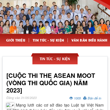
GIỚI THIỆU
TIN TỨC - SỰ KIỆN
VĂN BẢN ĐIỀU HÀNH
TIN TỨC - SỰ KIỆN
[CUỘC THI THE ASEAN MOOT
(VÒNG THI QUỐC GIA) NĂM
2023]
Đăng vào 31/05/2023
1005
Bản để in
Mạng lưới các cơ sở đào tạo Luật tại Việt Nam