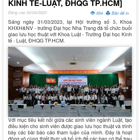
KINH TẾ-LUẬT, ĐHQG TP.HCM]
Đăng vào 02/04/2023
554
Bản để in
Sáng ngày 31/03/2023, tại Hội trường số 3, Khoa
KHXH&NV - trường Đại học Nha Trang đã tổ chức buổi
giao lưu học thuật với Khoa Luật - Trường Đại học Kinh
tế - Luật, ĐHQG TP.HCM.
Với mục tiêu kết nối giữa các sinh viên ngành Luật, tạo
điều kiện cho sinh viên được giao lưu học thuật và trình
bày các bài báo cáo tham luận của mình. Đây là hoạt
động vô cùng thiết thực và bổ ích để các bạn có thể trau