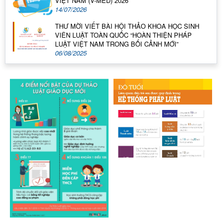
VIỆT NAM (V-MED) 2026
14/07/2026
THƯ MỜI VIẾT BÀI HỘI THẢO KHOA HỌC SINH
VIÊN LUẬT TOÀN QUỐC “HOÀN THIỆN PHÁP
LUẬT VIỆT NAM TRONG BỐI CẢNH MỚI”
06/08/2025