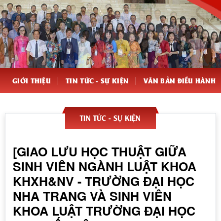
GIỚI THIỆU
TIN TỨC - SỰ KIỆN
VĂN BẢN ĐIỀU HÀNH
TIN TỨC - SỰ KIỆN
[GIAO LƯU HỌC THUẬT GIỮA
SINH VIÊN NGÀNH LUẬT KHOA
KHXH&NV - TRƯỜNG ĐẠI HỌC
NHA TRANG VÀ SINH VIÊN
KHOA LUẬT TRƯỜNG ĐẠI HỌC