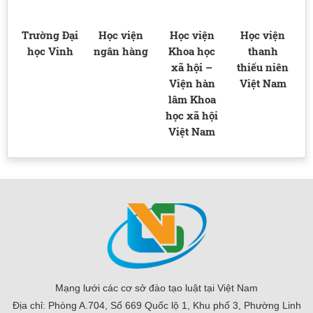
ại
Trường Đại
Học viện
Học viện
Học viện
học Vinh
ngân hàng
Khoa học
thanh
xã hội –
thiếu niên
Viện hàn
Việt Nam
lâm Khoa
học xã hội
Việt Nam
Mạng lưới các cơ sở đào tạo luật tại Việt Nam
Địa chỉ: Phòng A.704, Số 669 Quốc lộ 1, Khu phố 3, Phường Linh