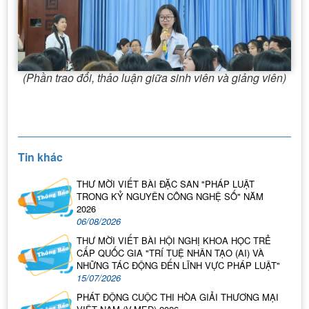
(Phần trao đổi, thảo luận giữa sinh viên và giảng viên)
Tin khác
THƯ MỜI VIẾT BÀI ĐẶC SAN "PHÁP LUẬT
TRONG KỶ NGUYÊN CÔNG NGHỆ SỐ" NĂM
2026
06/08/2026
THƯ MỜI VIẾT BÀI HỘI NGHỊ KHOA HỌC TRẺ
CẤP QUỐC GIA "TRÍ TUỆ NHÂN TẠO (AI) VÀ
NHỮNG TÁC ĐỘNG ĐẾN LĨNH VỰC PHÁP LUẬT"
15/07/2026
PHÁT ĐỘNG CUỘC THI HÒA GIẢI THƯƠNG MẠI