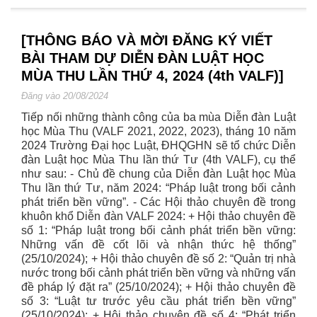
[THÔNG BÁO VÀ MỜI ĐĂNG KÝ VIẾT
BÀI THAM DỰ DIỄN ĐÀN LUẬT HỌC
MÙA THU LẦN THỨ 4, 2024 (4th VALF)]
Đăng vào 20/08/2024
Tiếp nối những thành công của ba mùa Diễn đàn Luật
học Mùa Thu (VALF 2021, 2022, 2023), tháng 10 năm
2024 Trường Đại học Luật, ĐHQGHN sẽ tổ chức Diễn
đàn Luật học Mùa Thu lần thứ Tư (4th VALF), cụ thể
như sau: - Chủ đề chung của Diễn đàn Luật học Mùa
Thu lần thứ Tư, năm 2024: “Pháp luật trong bối cảnh
phát triển bền vững”. - Các Hội thảo chuyên đề trong
khuôn khổ Diễn đàn VALF 2024: + Hội thảo chuyên đề
số 1: “Pháp luật trong bối cảnh phát triển bền vững:
Những vấn đề cốt lõi và nhận thức hệ thống”
(25/10/2024); + Hội thảo chuyên đề số 2: “Quản trị nhà
nước trong bối cảnh phát triển bền vững và những vấn
đề pháp lý đặt ra” (25/10/2024); + Hội thảo chuyên đề
số 3: “Luật tư trước yêu cầu phát triển bền vững”
(25/10/2024); + Hội thảo chuyên đề số 4: “Phát triển